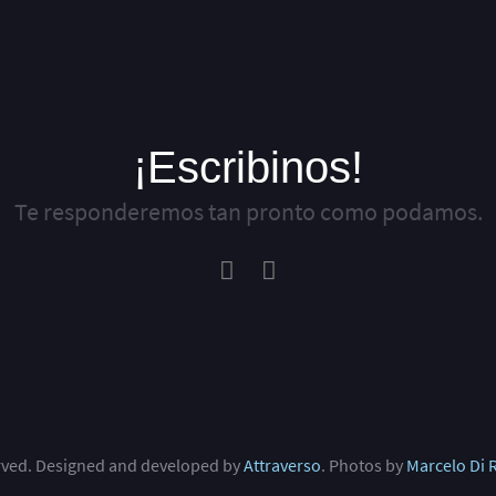
¡Escribinos!
Te responderemos tan pronto como podamos.
erved. Designed and developed by
Attraverso
. Photos by
Marcelo Di 