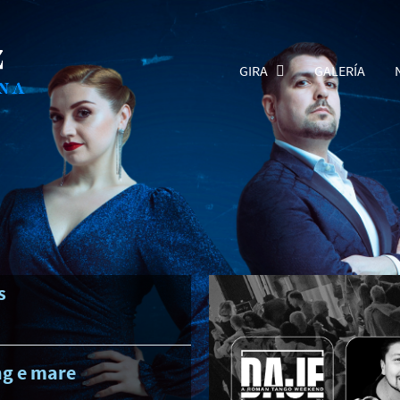
GIRA
GALERÍA
s
ng e mare