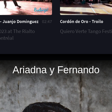
- Juanjo Dominguez
02:47
Cordón de Oro - Troilo
023 at The Rialto
Quiero Verte Tango Fest
ontréal
Ariadna y Fernando