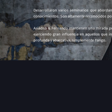
Desarrollaron varios seminarios que abordan 
conocimientos. Son altamente reconocidos por 
Ariadna & Fernando mantienen una mirada prof
ejerciendo gran influencia en aquellos que 
profunda y abarcativa, simplemente Tango.