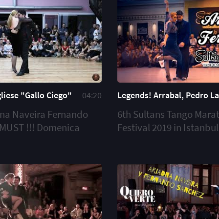
liese "Gallo Ciego"
04:20
Legends! Arrabal, Pedro L
na Naveira Fernando
6th Sultans Tango Mara
 MUST !!! Domenica
Festival 2019 in Istanbul