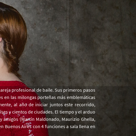
areja profesional de baile. Sus primeros pasos
ones en las milongas porteñas más emblemáticas
nte, al año de iniciar juntos este recorrido,
ses y cientos de ciudades. El tiempo y el arduo
s y amigos (Martín Maldonado, Maurizio Ghella,
n Buenos Aires con 4 funciones a sala llena en