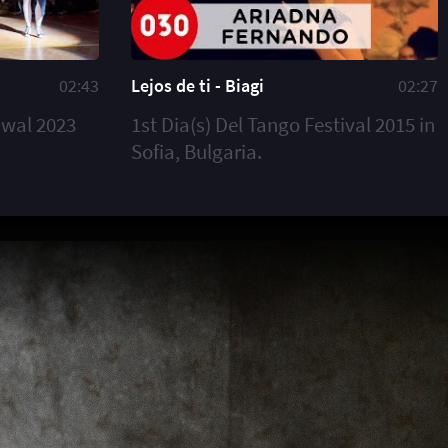
02:43
Lejos de ti - Biagi
02:27
iwal 2023
1st Dia(s) Del Tango Festival 2015 in
Sofia, Bulgaria.