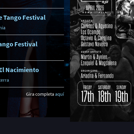
e Tango Festival
nia
ango Festival
El Nacimiento
terra
Gira completa
aquí