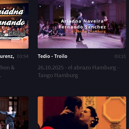
aurenz,
03:54
Tedio - Troilo
03:31
thon &
26.10.2025 - el abrazo Hamburg -
.
Tango Hamburg