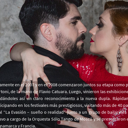
amente en el 2007 y en el 2008 comenzaron juntos su etapa como p
rtoni, de la mano de Flavio Catuara. Luego, vinieron las exhibici
ándoles así un claro reconocimiento a la nueva dupla. Rápidame
icipando en los festivales más prestigiosos, visitando más de 40 paí
ral “La Evasión – sueño o realidad” junto a un grupo de bailarine
tuvo a cargo de la Orquesta Sólo Tango de Moscú y se presentaron e
inamarca y Francia.