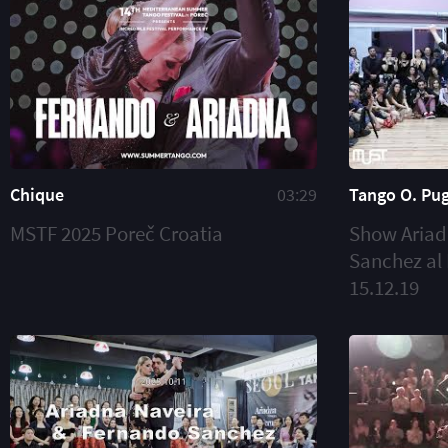
Chique
03:29
Tango O. Pug
MSTF 2025 Poreč Croatia
Show Ariad
Sanchez al
15.12.19