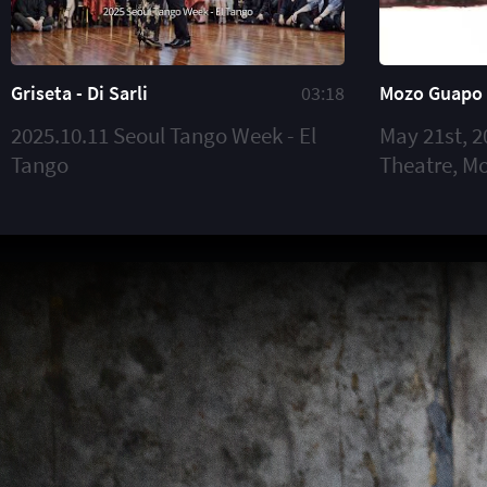
Griseta - Di Sarli
03:18
Mozo Guapo 
2025.10.11 Seoul Tango Week - El
May 21st, 2
Tango
Theatre, M