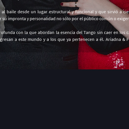
al baile desde un lugar estructural y funcional y que sirvió a ci
su impronta y personalidad no sólo por el público común o exigen
unda con la que abordan la esencia del Tango sin caer en los cá
ingresan a este mundo y a los que ya pertenecen a él. Ariadna &