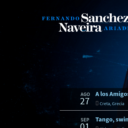
A los Amigo
AGO
27
Creta, Grecia
Tango, swi
SEP
01