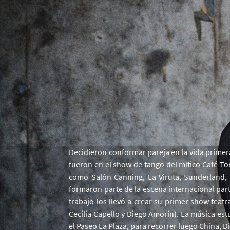
Decidieron conformar pareja en la vida primer
fueron en el show de tango del mítico Café To
como Salón Canning, La Viruta, Sunderland, d
formaron parte de la escena internacional part
trabajo los llevó a crear su primer show teat
Cecilia Capello y Diego Amorín). La música es
el Paseo La Plaza, para recorrer luego China, D