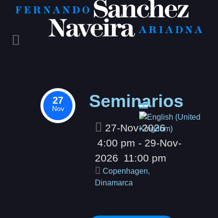
Seminarios
27
Select your language
Nov
27-Nov-2026
4:00 pm
- 29-Nov-
2026
11:00 pm
Copenhagen,
Dinamarca